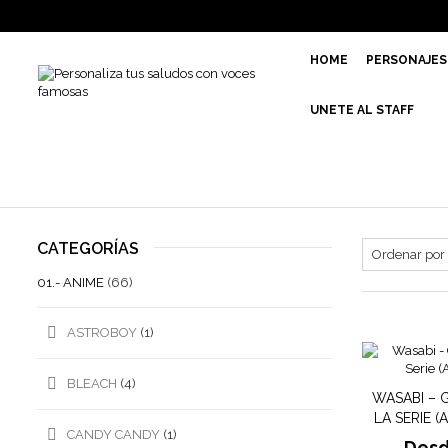
HOME
PERSONAJES
UNETE AL STAFF
CATEGORÍAS
01.- ANIME
(66)
ASTROBOY
(1)
BLEACH
(4)
WASABI – 
LA SERIE 
CANDY CANDY
(1)
Des