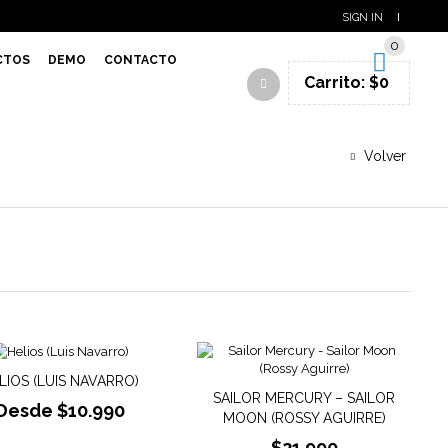
SIGN IN
0
CTOS
DEMO
CONTACTO
Carrito:
$
0
Volver
LIOS (LUIS NAVARRO)
SAILOR MERCURY – SAILOR
Desde
$
10.990
MOON (ROSSY AGUIRRE)
$
21.990