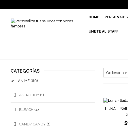
HOME
PERSONAJES
UNETE AL STAFF
CATEGORÍAS
01.- ANIME
(66)
ASTROBOY
(1)
LUNA – SA
BLEACH
(4)
G
$
CANDY CANDY
(1)