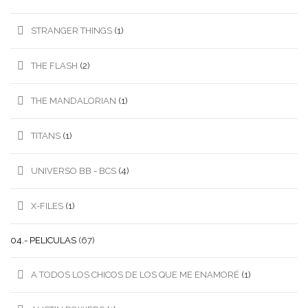
STRANGER THINGS
(1)
THE FLASH
(2)
THE MANDALORIAN
(1)
TITANS
(1)
UNIVERSO BB - BCS
(4)
X-FILES
(1)
04.- PELICULAS
(67)
A TODOS LOS CHICOS DE LOS QUE ME ENAMORÉ
(1)