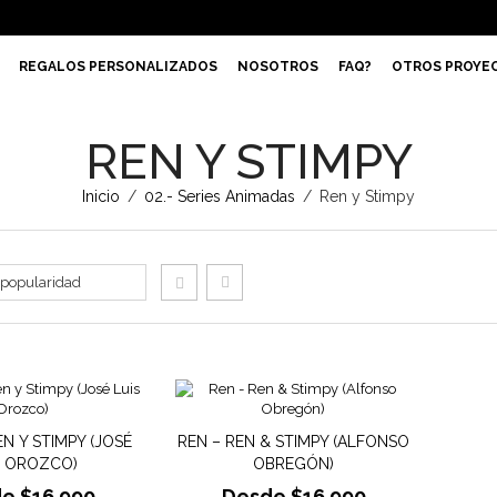
REGALOS PERSONALIZADOS
NOSOTROS
FAQ?
OTROS PROYE
REN Y STIMPY
Inicio
/
02.- Series Animadas
/
Ren y Stimpy
EN Y STIMPY (JOSÉ
REN – REN & STIMPY (ALFONSO
S OROZCO)
OBREGÓN)
de
$
16.990
Desde
$
16.990