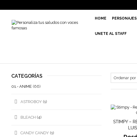
HOME
PERSONAJES
UNETE AL STAFF
CATEGORÍAS
01.- ANIME
(66)
ASTROBOY
(1)
BLEACH
(4)
STIMPY – R
LUI
CANDY CANDY
(1)
Des