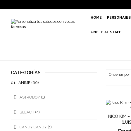
HOME
PERSONAJES
UNETE AL STAFF
CATEGORÍAS
01.- ANIME
(66)
ASTROBOY
(1)
BLEACH
(4)
NICO KIM 
(LUI
CANDY CANDY
(1)
Des