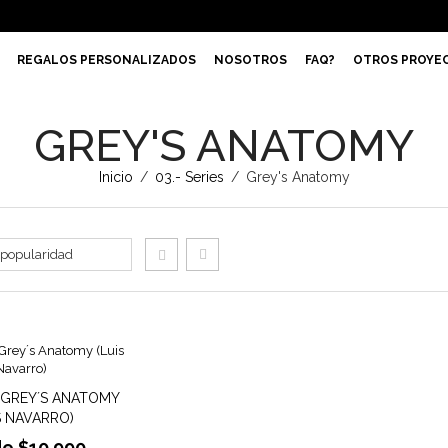
REGALOS PERSONALIZADOS
NOSOTROS
FAQ?
OTROS PROYE
GREY'S ANATOMY
Inicio
/
03.- Series
/
Grey's Anatomy
– GREY´S ANATOMY
S NAVARRO)
de
$
10.990