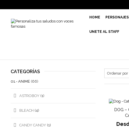
HOME
PERSONAJES
UNETE AL STAFF
CATEGORÍAS
01.- ANIME
(66)
ASTROBOY
(1)
DOG – 
BLEACH
(4)
C
Des
CANDY CANDY
(1)