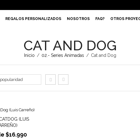
REGALOS PERSONALIZADOS
NOSOTROS
FAQ?
OTROS PROYE
CAT AND DOG
Inicio
/
02.- Series Animadas
/
Cat and Dog
CATDOG (LUIS
ARREÑO)
de
$
16.990