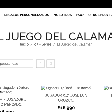
REGALOS PERSONALIZADOS
NOSOTROS
FAQ?
OTROS PROYE
L JUEGO DEL CALAM
Inicio
/
03.- Series
/
El Juego del Calamar
JUGADOR 017 (JOSÉ LUIS
AM – JUGADOR 1
OROZCO)
RO MERCADO)
$
16.990
16.990