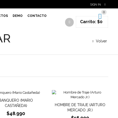
SIGN IN
0
CTOS
DEMO
CONTACTO
Carrito:
$
0
AR
Volver
BANQUERO (MARIO
HOMBRE DE TRAJE (ARTURO
CASTAÑEDA)
MERCADO JR.)
$
48.990
$
16.990