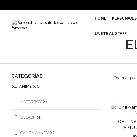
HOME
PERSONAJES
UNETE AL STAFF
E
CATEGORÍAS
01.- ANIME
(66)
ASTROBOY
(1)
BLEACH
(4)
OH IL-N
(ARTU
CANDY CANDY
(1)
$