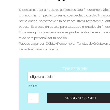
Si deseas ocupar a nuestros personajes para fines comerciales,
promocionar un producto, servicio, espectáculo u otro fin asoci
mencionado, por favor ve a la pestaña: Otros Proyectos y cuén
se trata. Esta sección es solo para saludos o mensajes sin fines
Elige una opción y espera unos segundos hasta que se abra el
texto para personalizar tu pedido.
Puedes pagar con Débito (Redcompra). Tarjetas de Crédito en c
Hacer transferencia directa.
Tipo de saludo
Limpiar
Cantidad
AÑADIR AL CARRITO