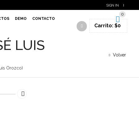
SIGN IN
0
CTOS
DEMO
CONTACTO
Carrito:
$
0
SÉ LUIS
Volver
uis Orozco)