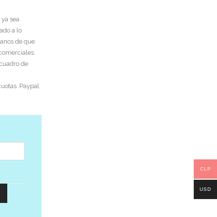
 ya sea
ado a lo
tanos de que
 comerciales.
 cuadro de
uotas. Paypal.
CLP
USD