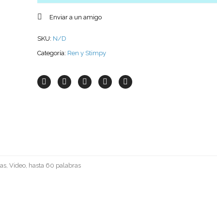
Enviar a un amigo
SKU:
N/D
Categoría:
Ren y Stimpy
as, Video, hasta 60 palabras