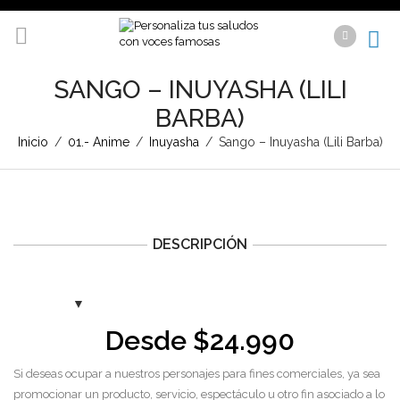
SANGO – INUYASHA (LILI
BARBA)
Inicio
/
01.- Anime
/
Inuyasha
/
Sango – Inuyasha (Lili Barba)
DESCRIPCIÓN
Desde
$
24.990
Si deseas ocupar a nuestros personajes para fines comerciales, ya sea
promocionar un producto, servicio, espectáculo u otro fin asociado a lo