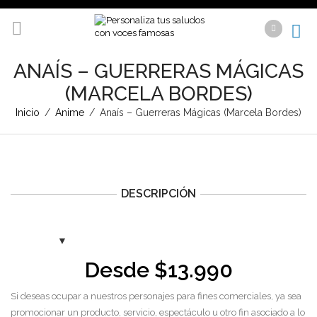
ANAÍS – GUERRERAS MÁGICAS
(MARCELA BORDES)
Inicio
/
Anime
/
Anaís – Guerreras Mágicas (Marcela Bordes)
DESCRIPCIÓN
Desde
$
13.990
Si deseas ocupar a nuestros personajes para fines comerciales, ya sea
promocionar un producto, servicio, espectáculo u otro fin asociado a lo