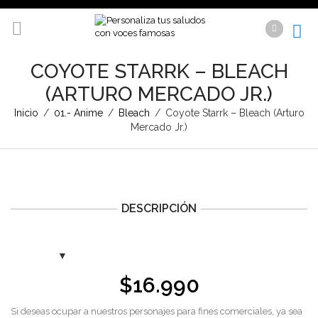
COYOTE STARRK – BLEACH
(ARTURO MERCADO JR.)
Inicio
/
01.- Anime
/
Bleach
/
Coyote Starrk – Bleach (Arturo
Mercado Jr.)
DESCRIPCIÓN
$
16.990
Si deseas ocupar a nuestros personajes para fines comerciales, ya sea