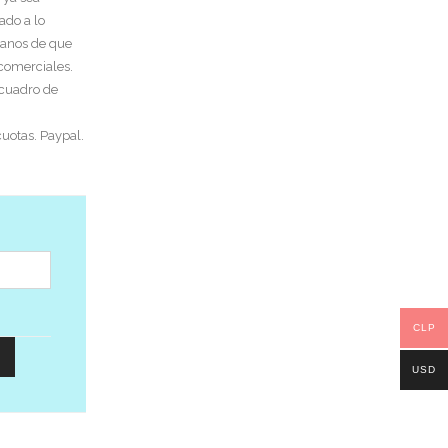
ado a lo
tanos de que
 comerciales.
 cuadro de
uotas. Paypal.
CLP
USD