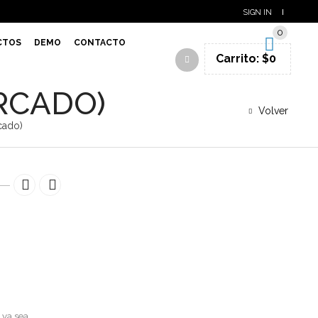
SIGN IN
0
CTOS
DEMO
CONTACTO
Carrito:
$
0
RCADO)
Volver
cado)
 ya sea