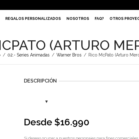
REGALOS PERSONALIZADOS
NOSOTROS
FAQ?
OTROS PROYE
MCPATO (ARTURO ME
o
/
02.- Series Animadas
/
Warner Bros
/
Rico McPato (Arturo Mer
DESCRIPCIÓN
Desde
$
16.990
Si deseas ocupar a nuestros personajes para fines comerciales,