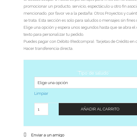
promocionar un producto, servicio, espectáculo u otro fin asoci
mencionado, por favor ve a la pestaña: Otros Proyectos y cuén
se trata. Esta sección es solo para saludos o mensajes sin fines
Elige una opción y espera unos segundos hasta que se abra el
texto para personalizar tu pedido.
Puedes pagar con Débito (Redcompra). Tarjetas de Crédito en c
Hacer transferencia directa.
Tipo de saludo
Limpiar
Cantidad
AÑADIR AL CARRITO
Enviar a un amigo