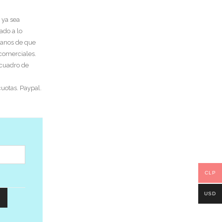
 ya sea
ado a lo
tanos de que
 comerciales.
 cuadro de
uotas. Paypal.
CLP
USD