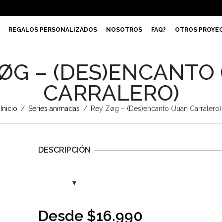
REGALOS PERSONALIZADOS
NOSOTROS
FAQ?
OTROS PROYE
ØG – (DES)ENCANTO
CARRALERO)
Inicio
/
Series animadas
/
Rey Zøg – (Des)encanto (Juan Carralero)
DESCRIPCIÓN
Desde
$
16.990