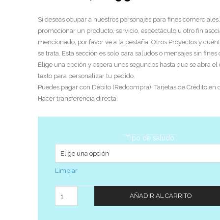
Si deseas ocupar a nuestros personajes para fines comerciales,
promocionar un producto, servicio, espectáculo u otro fin asoci
mencionado, por favor ve a la pestaña: Otros Proyectos y cuén
se trata. Esta sección es solo para saludos o mensajes sin fines
Elige una opción y espera unos segundos hasta que se abra el
texto para personalizar tu pedido.
Puedes pagar con Débito (Redcompra). Tarjetas de Crédito en c
Hacer transferencia directa.
Tipo de saludo
Limpiar
Cantidad
AÑADIR AL CARRITO