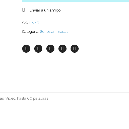
Enviar a un amigo
SKU:
N/D
Categoría:
Series animadas
as, Video, hasta 60 palabras