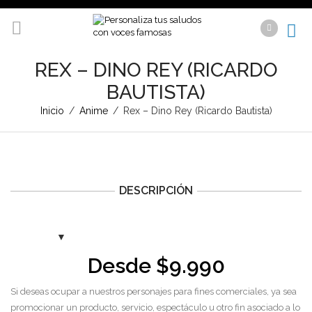
REX – DINO REY (RICARDO
BAUTISTA)
Inicio
/
Anime
/
Rex – Dino Rey (Ricardo Bautista)
DESCRIPCIÓN
Desde
$
9.990
Si deseas ocupar a nuestros personajes para fines comerciales, ya sea
promocionar un producto, servicio, espectáculo u otro fin asociado a lo