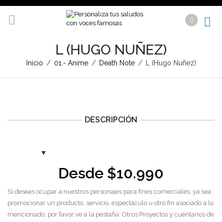
L (HUGO NUÑEZ)
Inicio
/
01.- Anime
/
Death Note
/
L (Hugo Nuñez)
DESCRIPCIÓN
Desde
$
10.990
Si deseas ocupar a nuestros personajes para fines comerciales, ya sea
promocionar un producto, servicio, espectáculo u otro fin asociado a lo
mencionado, por favor ve a la pestaña: Otros Proyectos y cuéntanos de