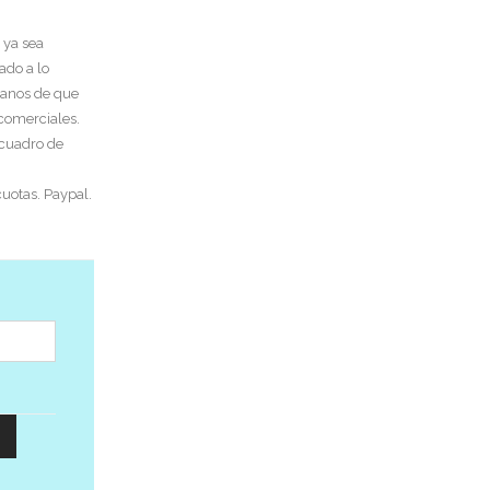
 ya sea
ado a lo
tanos de que
 comerciales.
 cuadro de
uotas. Paypal.