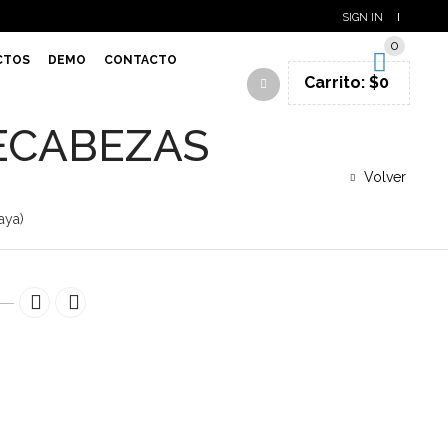
SIGN IN
0
CTOS
DEMO
CONTACTO
Carrito:
$
0
PECABEZAS
Volver
aya)