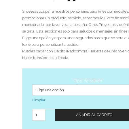
Si deseas ocupar a nuestros personajes para fines comerciales,
promocionar un producto, servicio, espectáculo u otro fin asoci
mencionado, por favor ve a la pestaña: Otros Proyectos y cuén
se trata. Esta sección es solo para saludos o mensajes sin fines
Elige una opción y espera unos segundos hasta que se abra el
texto para personalizar tu pedido.
Puedes pagar con Débito (Redcompra). Tarjetas de Crédito en c
Hacer transferencia directa.
Tipo de saludo
Limpiar
Cantidad
AÑADIR AL CARRITO