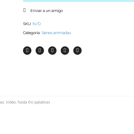
Enviar a un amigo
SKU:
N/D
Categoría:
Series animadas
as, Video, hasta 60 palabras