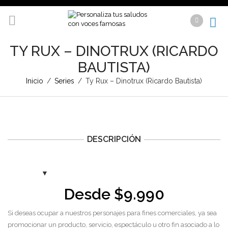
TY RUX – DINOTRUX (RICARDO
BAUTISTA)
Inicio
/
Series
/
Ty Rux – Dinotrux (Ricardo Bautista)
DESCRIPCIÓN
Desde
$
9.990
Si deseas ocupar a nuestros personajes para fines comerciales, ya sea
promocionar un producto, servicio, espectáculo u otro fin asociado a lo