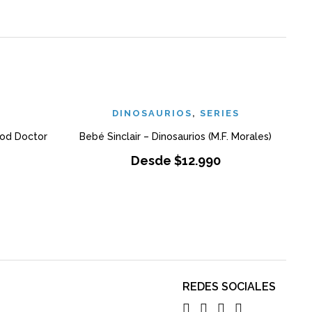
DINOSAURIOS
,
SERIES
ood Doctor
Bebé Sinclair – Dinosaurios (M.F. Morales)
Mo
Desde
$
12.990
REDES SOCIALES