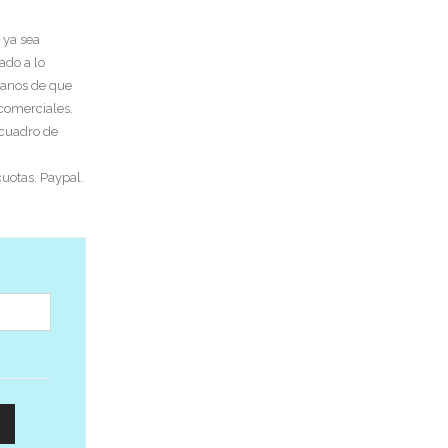
 ya sea
ado a lo
tanos de que
 comerciales.
 cuadro de
uotas. Paypal.