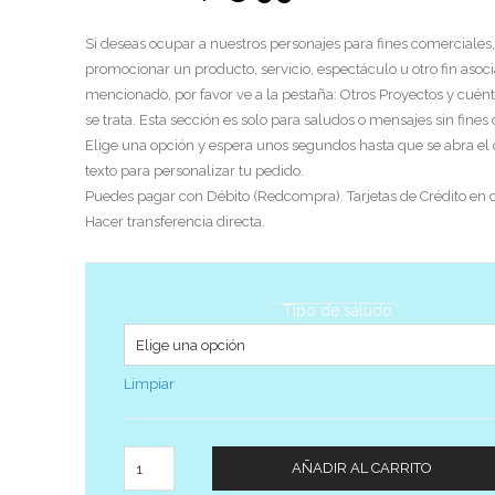
Si deseas ocupar a nuestros personajes para fines comerciales,
promocionar un producto, servicio, espectáculo u otro fin asoci
mencionado, por favor ve a la pestaña: Otros Proyectos y cuén
se trata. Esta sección es solo para saludos o mensajes sin fines
Elige una opción y espera unos segundos hasta que se abra el
texto para personalizar tu pedido.
Puedes pagar con Débito (Redcompra). Tarjetas de Crédito en c
Hacer transferencia directa.
Tipo de saludo
Limpiar
Cantidad
AÑADIR AL CARRITO