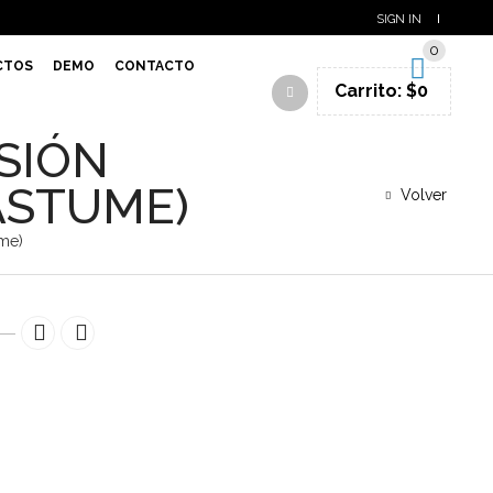
SIGN IN
0
CTOS
DEMO
CONTACTO
Carrito:
$
0
SIÓN
ASTUME)
Volver
ume)