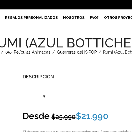
REGALOS PERSONALIZADOS
NOSOTROS
FAQ?
OTROS PROYE
UMI (AZUL BOTTICHE
/
05.- Películas Animadas
/
Guerreras del K-POP
/
Rumi (Azul Bott
DESCRIPCIÓN
Desde
$
21.990
$
25.990
Si deseas ocupar a nuestros personajes para fines comerciales,