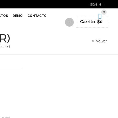
SIGN IN
0
CTOS
DEMO
CONTACTO
Carrito:
$
0
R)
Volver
icher)
 ya sea