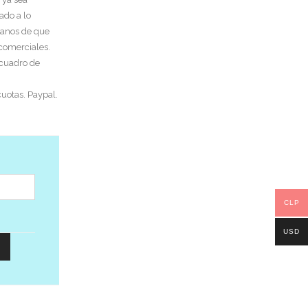
ado a lo
tanos de que
 comerciales.
 cuadro de
uotas. Paypal.
CLP
USD