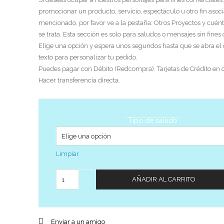
promocionar un producto, servicio, espectáculo u otro fin asoci
mencionado, por favor ve a la pestaña: Otros Proyectos y cuén
se trata. Esta sección es solo para saludos o mensajes sin fines
Elige una opción y espera unos segundos hasta que se abra el
texto para personalizar tu pedido.
Puedes pagar con Débito (Redcompra). Tarjetas de Crédito en c
Hacer transferencia directa.
Tipo de saludo
Limpiar
Cantidad
AÑADIR AL CARRITO
Enviar a un amigo