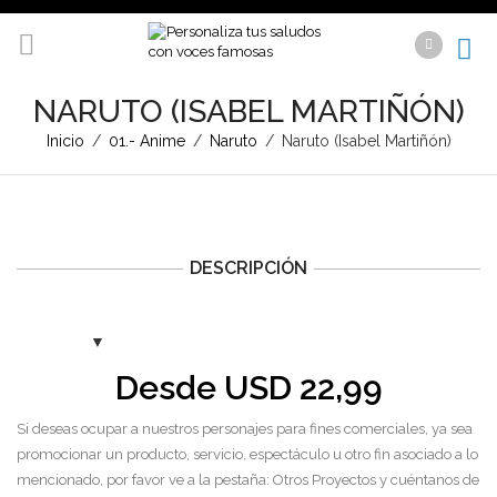
NARUTO (ISABEL MARTIÑÓN)
Inicio
/
01.- Anime
/
Naruto
/
Naruto (Isabel Martiñón)
DESCRIPCIÓN
Desde
USD
22,99
Si deseas ocupar a nuestros personajes para fines comerciales, ya sea
promocionar un producto, servicio, espectáculo u otro fin asociado a lo
mencionado, por favor ve a la pestaña: Otros Proyectos y cuéntanos de