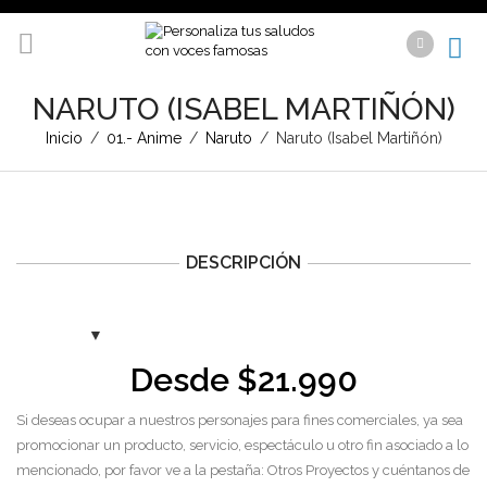
NARUTO (ISABEL MARTIÑÓN)
Inicio
/
01.- Anime
/
Naruto
/
Naruto (Isabel Martiñón)
DESCRIPCIÓN
Desde
$
21.990
Si deseas ocupar a nuestros personajes para fines comerciales, ya sea
promocionar un producto, servicio, espectáculo u otro fin asociado a lo
mencionado, por favor ve a la pestaña: Otros Proyectos y cuéntanos de