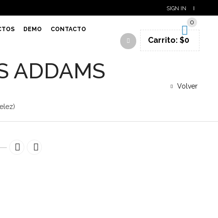
SIGN IN
0
CTOS
DEMO
CONTACTO
Carrito:
$
0
S ADDAMS
Volver
lez)