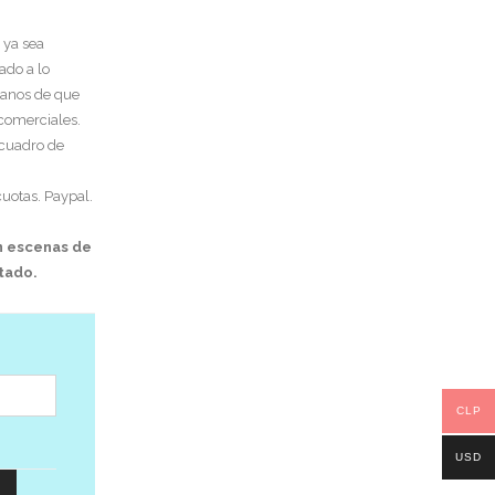
 ya sea
ado a lo
tanos de que
 comerciales.
 cuadro de
uotas. Paypal.
n escenas de
itado.
CLP
USD