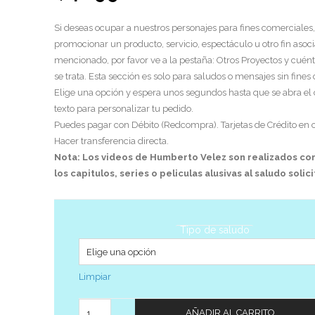
Si deseas ocupar a nuestros personajes para fines comerciales,
promocionar un producto, servicio, espectáculo u otro fin asoci
mencionado, por favor ve a la pestaña: Otros Proyectos y cuén
se trata. Esta sección es solo para saludos o mensajes sin fines
Elige una opción y espera unos segundos hasta que se abra el
texto para personalizar tu pedido.
Puedes pagar con Débito (Redcompra). Tarjetas de Crédito en c
Hacer transferencia directa.
Nota: Los videos de Humberto Velez son realizados co
los capitulos, series o peliculas alusivas al saludo solic
Tipo de saludo
Limpiar
Cantidad
AÑADIR AL CARRITO