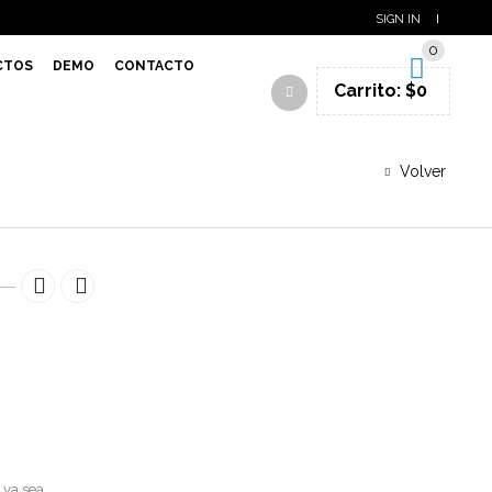
SIGN IN
0
CTOS
DEMO
CONTACTO
Carrito:
$
0
Volver
 ya sea