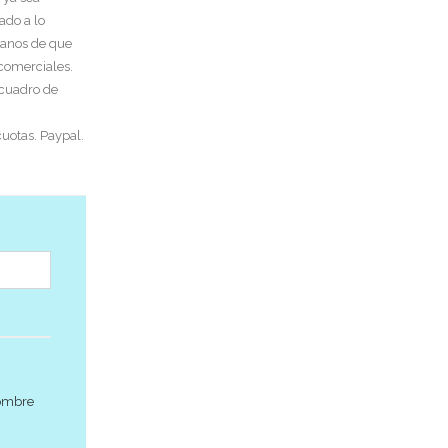
ado a lo
tanos de que
 comerciales.
 cuadro de
uotas. Paypal.
nombre