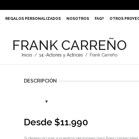
REGALOS PERSONALIZADOS
NOSOTROS
FAQ?
OTROS PROYE
FRANK CARREÑO
Inicio
/
14.-Actores y Actrices
/
Frank Carreño
DESCRIPCIÓN
Desde
$
11.990
Si deseas ocupar a nuestros personajes para fines comerciales,