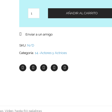
Cantidad
AÑADIR AL CARRITO
Enviar a un amigo
SKU:
N/D
Categoría:
14.-Actores y Actrices
as, Video, hasta 60 palabras