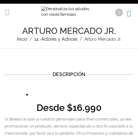
ARTURO MERCADO JR.
Inicio
/
14.-Actores y Actrices
/
Arturo Mercado Jr.
DESCRIPCIÓN
Desde
$
16.990
Si deseas ocupar a nuestros personajes para fines comerciales, ya sea
promocionar un producto, servicio, espectáculo u otro fin asociado a lo
mencionado, por favor ve a la pestaña: Otros Proyectos y cuéntanos de