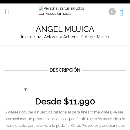
ANGEL MUJICA
Inicio
/
14.-Actores y Actrices
/
Angel Mujica
DESCRIPCIÓN
Desde
$
11.990
Si deseas ocupar a nuestros personajes para fines comerciales, ya sea
promocionar un producto, servicio, espectáculo u otro fin asociado a lo
mencionado, por favor ve a la pestaña: Otros Proyectos y cuéntanos de