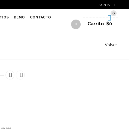
SIGN IN
0
CTOS
DEMO
CONTACTO
Carrito:
$
0
Volver
 ya sea