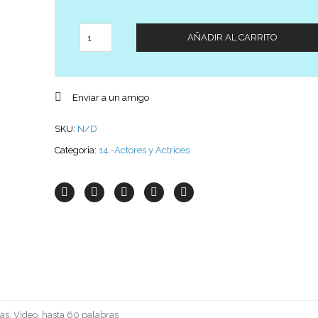
Cantidad
AÑADIR AL CARRITO
Enviar a un amigo
SKU:
N/D
Categoría:
14.-Actores y Actrices
as, Video, hasta 60 palabras