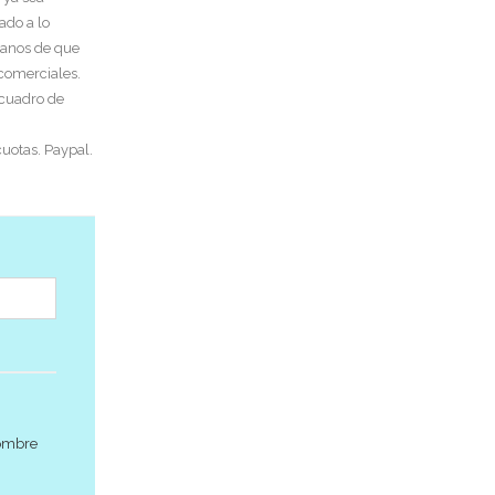
ado a lo
tanos de que
 comerciales.
 cuadro de
uotas. Paypal.
nombre