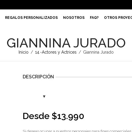
REGALOS PERSONALIZADOS
NOSOTROS
FAQ?
OTROS PROYE
GIANNINA JURADO
Inicio
/
14.-Actores y Actrices
/
Giannina Jurado
DESCRIPCIÓN
Desde
$
13.990
Si deseas ocupar a nuestros personajes para fines comerciales,