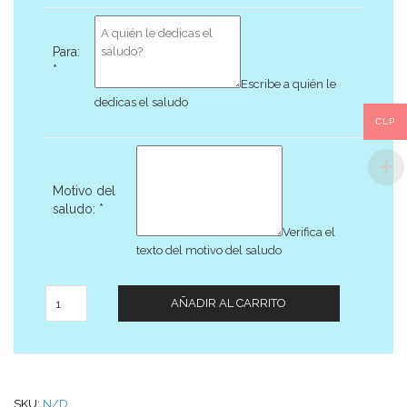
Para:
*
Escribe a quién le
dedicas el saludo
CLP
Motivo del
saludo:
*
Verifica el
texto del motivo del saludo
Cantidad
AÑADIR AL CARRITO
SKU:
N/D