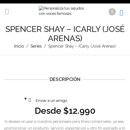
SPENCER SHAY – ICARLY (JOSÉ
ARENAS)
Inicio
/
Series
/
Spencer Shay – ICarly (José Arenas)
DESCRIPCIÓN
Enviar a un amigo
Desde
$
12.990
Si deseas ocupar a nuestros personajes para fines comerciales, ya sea
promocionar un producto, servicio, espectáculo u otro fin asociado a lo