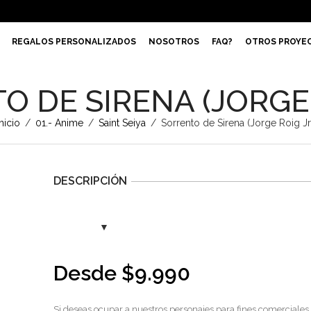
REGALOS PERSONALIZADOS
NOSOTROS
FAQ?
OTROS PROYE
 DE SIRENA (JORGE 
Inicio
/
01.- Anime
/
Saint Seiya
/
Sorrento de Sirena (Jorge Roig Jr.
DESCRIPCIÓN
Desde
$
9.990
Si deseas ocupar a nuestros personajes para fines comerciales,