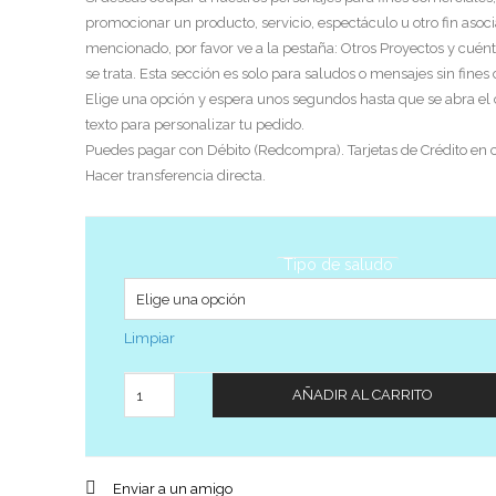
promocionar un producto, servicio, espectáculo u otro fin asoci
mencionado, por favor ve a la pestaña: Otros Proyectos y cuén
se trata. Esta sección es solo para saludos o mensajes sin fines
Elige una opción y espera unos segundos hasta que se abra el
texto para personalizar tu pedido.
Puedes pagar con Débito (Redcompra). Tarjetas de Crédito en c
Hacer transferencia directa.
Tipo de saludo
Limpiar
Cantidad
AÑADIR AL CARRITO
Enviar a un amigo