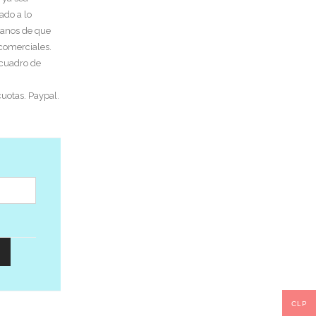
ado a lo
tanos de que
 comerciales.
 cuadro de
uotas. Paypal.
CLP