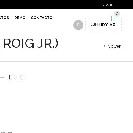
SIGN IN
0
CTOS
DEMO
CONTACTO
Carrito:
$
0
ROIG JR.)
Volver
)
 ya sea