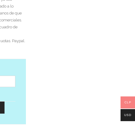
ado a lo
tanos de que
 comerciales.
 cuadro de
uotas. Paypal.
CLP
USD