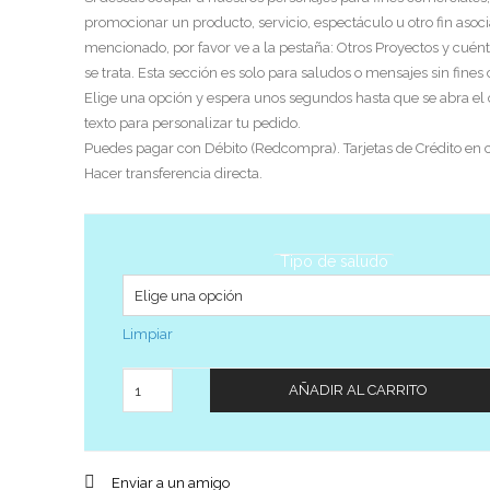
promocionar un producto, servicio, espectáculo u otro fin asoci
mencionado, por favor ve a la pestaña: Otros Proyectos y cuén
se trata. Esta sección es solo para saludos o mensajes sin fines
Elige una opción y espera unos segundos hasta que se abra el
texto para personalizar tu pedido.
Puedes pagar con Débito (Redcompra). Tarjetas de Crédito en c
Hacer transferencia directa.
Tipo de saludo
Limpiar
Cantidad
AÑADIR AL CARRITO
Enviar a un amigo