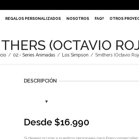
REGALOS PERSONALIZADOS
NOSOTROS
FAQ?
OTROS PROYE
ITHERS (OCTAVIO ROJ
icio
/
02.- Series Animadas
/
Los Simpson
/
Smithers (Octavio Roj
DESCRIPCIÓN
Desde
$
16.990
Si deseas ocupar a nuestros personajes para fines comerciales,