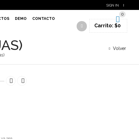
SIGN IN
0
CTOS
DEMO
CONTACTO
Carrito:
$
0
AS)
Volver
as)
 ya sea