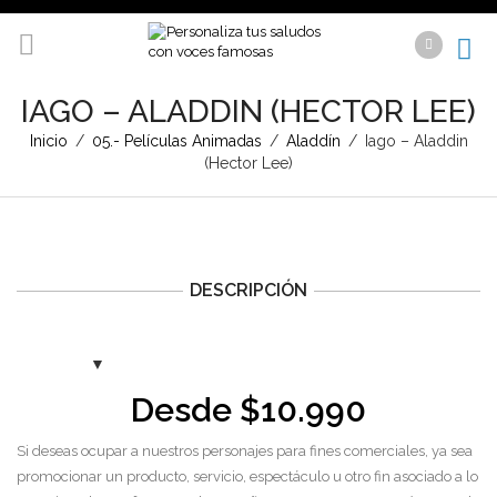
IAGO – ALADDIN (HECTOR LEE)
Inicio
/
05.- Películas Animadas
/
Aladdín
/
Iago – Aladdin
(Hector Lee)
DESCRIPCIÓN
Desde
$
10.990
Si deseas ocupar a nuestros personajes para fines comerciales, ya sea
promocionar un producto, servicio, espectáculo u otro fin asociado a lo