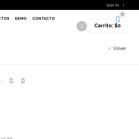
SIGN IN
0
CTOS
DEMO
CONTACTO
Carrito:
$
0
Volver
 ya sea