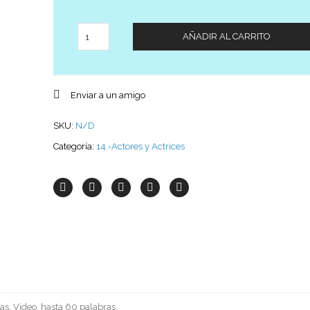
Cantidad
AÑADIR AL CARRITO
Enviar a un amigo
SKU:
N/D
Categoría:
14.-Actores y Actrices
as, Video, hasta 60 palabras