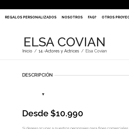
REGALOS PERSONALIZADOS
NOSOTROS
FAQ?
OTROS PROYE
ELSA COVIAN
Inicio
/
14.-Actores y Actrices
/
Elsa Covian
DESCRIPCIÓN
Desde
$
10.990
Si deseas ocupar a nuestros personajes para fines comerciales,