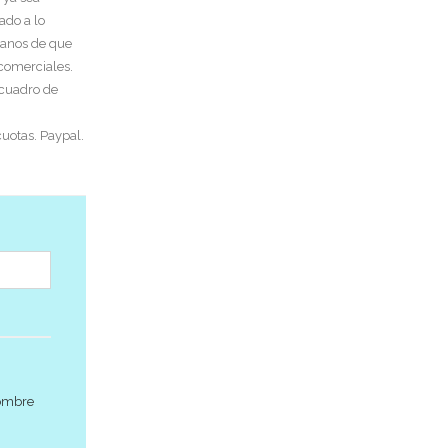
ado a lo
tanos de que
 comerciales.
 cuadro de
uotas. Paypal.
nombre