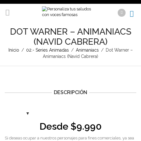
DOT WARNER – ANIMANIACS
(NAVID CABRERA)
Inicio
/
02.- Series Animadas
/
Animaniacs
/
Dot Warner –
Animaniacs (Navid Cabrera)
DESCRIPCIÓN
Desde
$
9.990
Si deseas ocupar a nuestros personajes para fines comerciales, ya sea