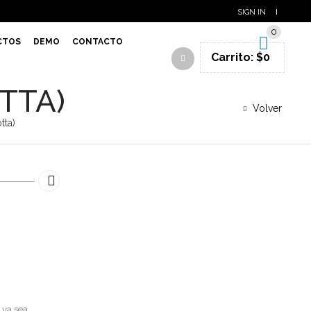
SIGN IN
0
CTOS
DEMO
CONTACTO
Carrito:
$
0
TTA)
Volver
tta)
 ya sea