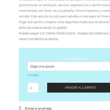
promocionar un producto, servicio, espectáculo u otro fin asoci
mencionado, por favor ve a la pestaña: Otros Proyectos y cuén
se trata. Esta sección es solo para saludos o mensajes sin fines
Elige una opción y espera unos segundos hasta que se abra el
texto para personalizar tu pedido.
Puedes pagar con Débito (Redcompra). Tarjetas de Crédito en c
Hacer transferencia directa.
Tipo de saludo
Limpiar
Cantidad
AÑADIR AL CARRITO
Enviar a un amigo