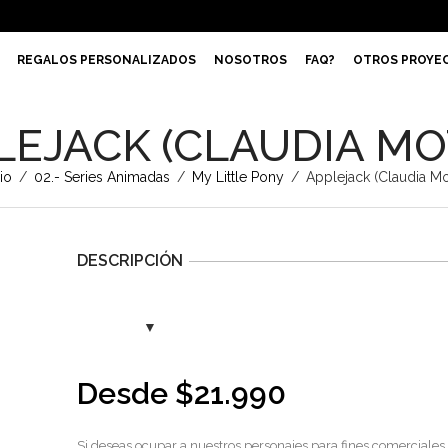
REGALOS PERSONALIZADOS
NOSOTROS
FAQ?
OTROS PROYE
LEJACK (CLAUDIA MO
cio
/
02.- Series Animadas
/
My Little Pony
/
Applejack (Claudia Mo
DESCRIPCIÓN
Desde
$
21.990
Si deseas ocupar a nuestros personajes para fines comerciales,