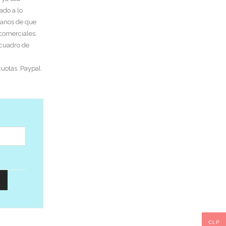
ado a lo
tanos de que
 comerciales.
 cuadro de
uotas. Paypal.
CLP