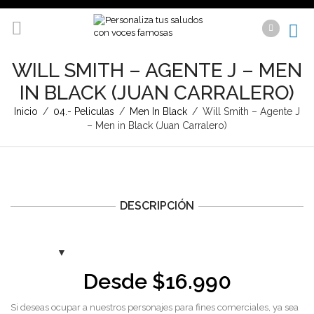
WILL SMITH – AGENTE J – MEN
IN BLACK (JUAN CARRALERO)
Inicio
/
04.- Peliculas
/
Men In Black
/
Will Smith – Agente J
– Men in Black (Juan Carralero)
DESCRIPCIÓN
Desde
$
16.990
Si deseas ocupar a nuestros personajes para fines comerciales, ya sea