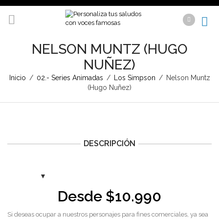
NELSON MUNTZ (HUGO
NUÑEZ)
Inicio
/
02.- Series Animadas
/
Los Simpson
/
Nelson Muntz
(Hugo Nuñez)
DESCRIPCIÓN
Desde
$
10.990
Si deseas ocupar a nuestros personajes para fines comerciales, ya sea