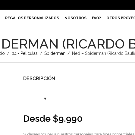
REGALOS PERSONALIZADOS
NOSOTROS
FAQ?
OTROS PROYE
IDERMAN (RICARDO 
cio
/
04.- Peliculas
/
Spiderman
/
Ned – Spiderman (Ricardo Bautis
DESCRIPCIÓN
Desde
$
9.990
Si deseas ocupar a nuestros personajes para fines comerciales,