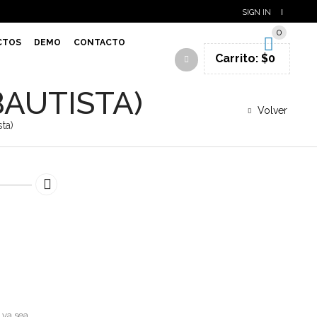
SIGN IN
0
CTOS
DEMO
CONTACTO
Carrito:
$
0
BAUTISTA)
Volver
ta)
 ya sea