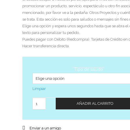
promocionar un producto, servicio, espectáculo u otro fin asoci
mencionado, por favor ve a la pestaña: Otros Proyectos y cuén
se trata. Esta sección es solo para saludos o mensajes sin fines
Elige una opción y espera unos segundos hasta que se abra el
texto para personalizar tu pedido.
Puedes pagar con Débito (Redcompra). Tarjetas de Crédito en c
Hacer transferencia directa.
Tipo de saludo
Limpiar
Cantidad
AÑADIR AL CARRITO
Enviar a un amigo