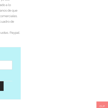
ado a lo
tanos de que
 comerciales.
 cuadro de
uotas. Paypal.
CLP