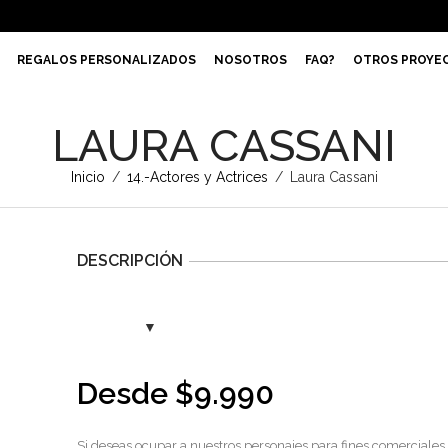
REGALOS PERSONALIZADOS
NOSOTROS
FAQ?
OTROS PROYE
LAURA CASSANI
Inicio
/
14.-Actores y Actrices
/
Laura Cassani
DESCRIPCIÓN
Desde
$
9.990
Si deseas ocupar a nuestros personajes para fines comerciales,