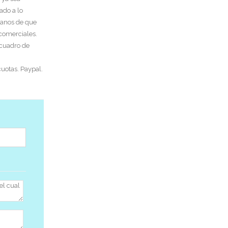
ado a lo
tanos de que
 comerciales.
 cuadro de
uotas. Paypal.