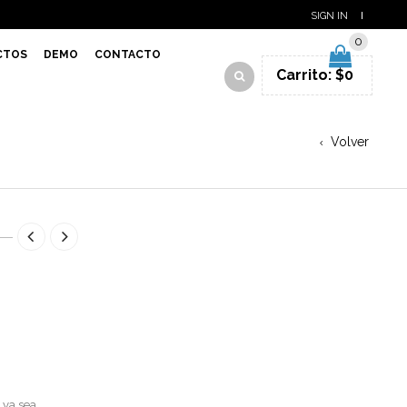
SIGN IN
0
CTOS
DEMO
CONTACTO
Carrito:
$
0
Volver
 ya sea