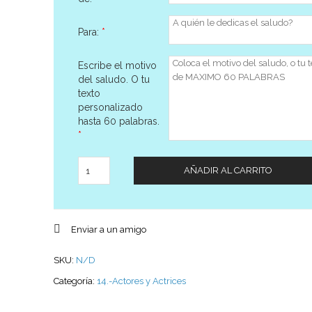
Para:
*
Escribe el motivo
del saludo. O tu
texto
personalizado
hasta 60 palabras.
*
Cantidad
AÑADIR AL CARRITO
Enviar a un amigo
SKU:
N/D
Categoría:
14.-Actores y Actrices