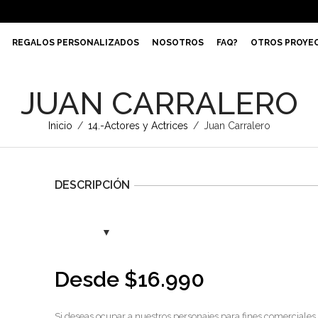
REGALOS PERSONALIZADOS
NOSOTROS
FAQ?
OTROS PROYE
JUAN CARRALERO
Inicio
/
14.-Actores y Actrices
/
Juan Carralero
DESCRIPCIÓN
Desde
$
16.990
Si deseas ocupar a nuestros personajes para fines comerciales,