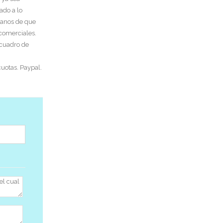
ado a lo
tanos de que
 comerciales.
 cuadro de
uotas. Paypal.