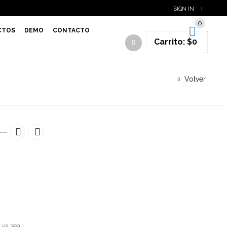
SIGN IN
0
CTOS
DEMO
CONTACTO
Carrito:
$
0
Volver
 ya sea