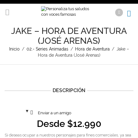
JAKE – HORA DE AVENTURA
(JOSÉ ARENAS)
Inicio
/
02.- Series Animadas
/
Hora de Aventura
/
Jake –
Hora de Aventura (José Arenas)
DESCRIPCIÓN
Enviar a un amigo
Desde
$
12.990
Si deseas ocupar a nuestros personajes para fines comerciales, ya sea