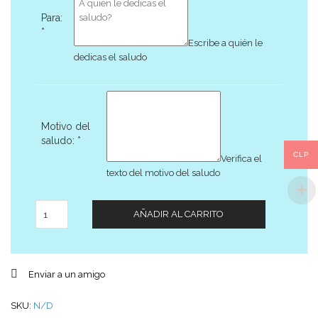
Para:
*
Escribe a quién le
dedicas el saludo
Motivo del
saludo:
*
CLP
Verifica el
texto del motivo del saludo
Cantidad
AÑADIR AL CARRITO
Enviar a un amigo
SKU:
N/D