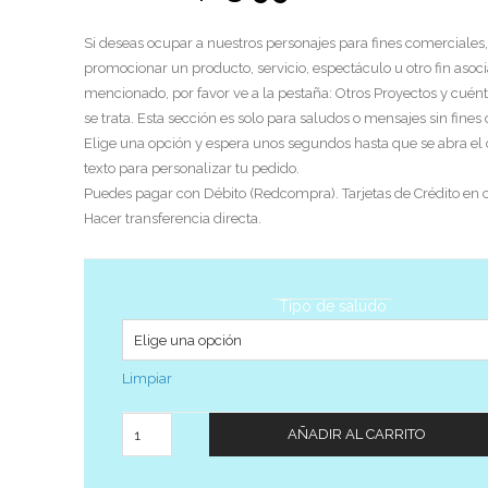
Si deseas ocupar a nuestros personajes para fines comerciales,
promocionar un producto, servicio, espectáculo u otro fin asoci
mencionado, por favor ve a la pestaña: Otros Proyectos y cuén
se trata. Esta sección es solo para saludos o mensajes sin fines
Elige una opción y espera unos segundos hasta que se abra el
texto para personalizar tu pedido.
Puedes pagar con Débito (Redcompra). Tarjetas de Crédito en c
Hacer transferencia directa.
Tipo de saludo
Limpiar
Cantidad
AÑADIR AL CARRITO