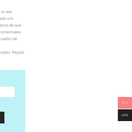
 ya sea
ado a lo
tanos de que
 comerciales.
 cuadro de
uotas. Paypal.
CLP
USD