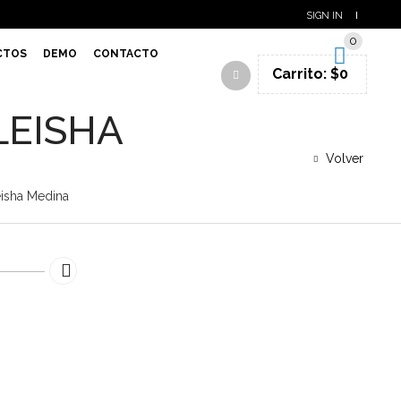
SIGN IN
0
CTOS
DEMO
CONTACTO
Carrito:
$
0
LEISHA
Volver
eisha Medina