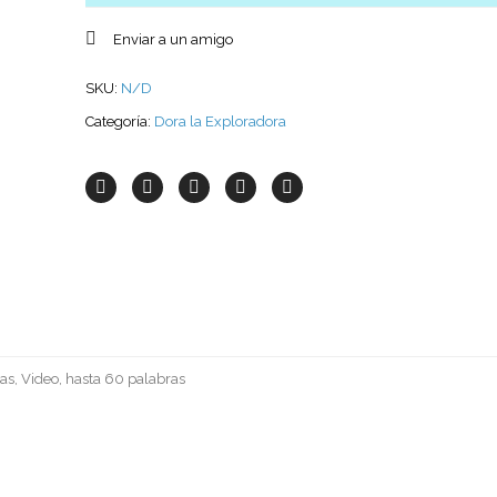
Enviar a un amigo
SKU:
N/D
Categoría:
Dora la Exploradora
as, Video, hasta 60 palabras