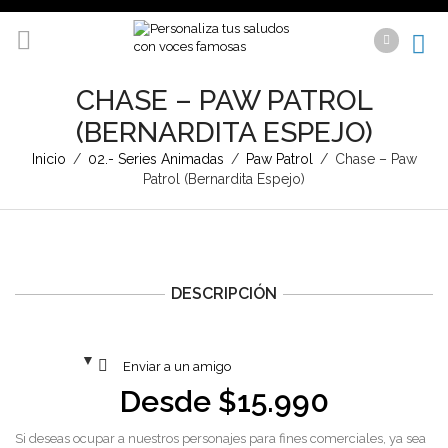
CHASE – PAW PATROL
(BERNARDITA ESPEJO)
Inicio
/
02.- Series Animadas
/
Paw Patrol
/
Chase – Paw
Patrol (Bernardita Espejo)
DESCRIPCIÓN
Enviar a un amigo
Desde
$
15.990
Si deseas ocupar a nuestros personajes para fines comerciales, ya sea